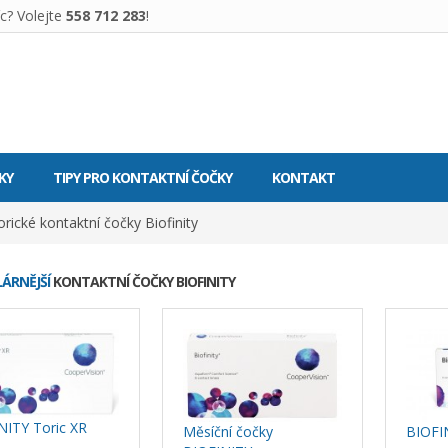
c? Volejte
558 712 283
!
KY
TIPY PRO KONTAKTNÍ ČOČKY
KONTAKT
orické kontaktní čočky Biofinity
ÁRNĚJŠÍ
KONTAKTNÍ ČOČKY BIOFINITY
NITY Toric XR
Měsíční čočky
BIOFI