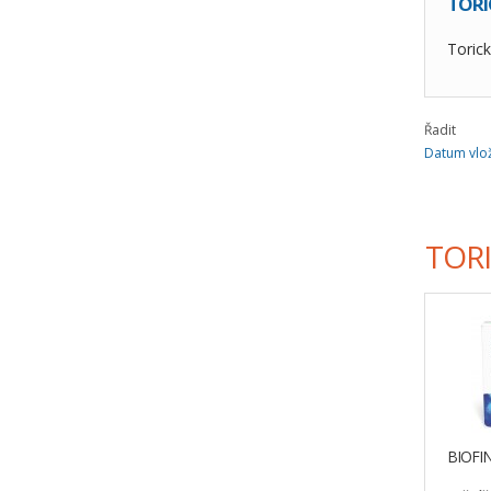
TORI
Torick
Řadit
Datum vlož
TORI
BIOFIN