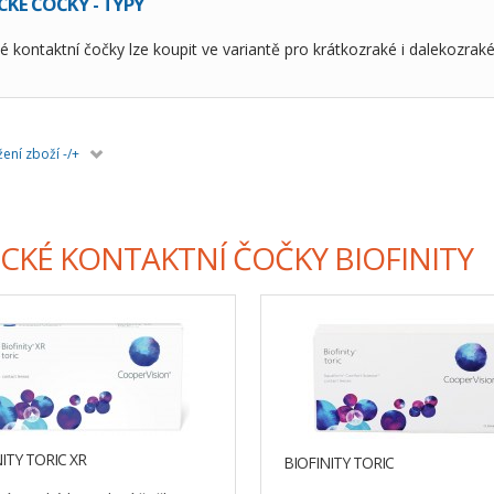
CKÉ ČOČKY - TYPY
é kontaktní čočky lze koupit ve variantě pro krátkozraké i dalekozrak
ení zboží -/+
CKÉ KONTAKTNÍ ČOČKY BIOFINITY
ITY TORIC XR
BIOFINITY TORIC