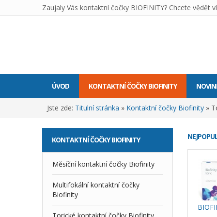
Zaujaly Vás kontaktní čočky BIOFINITY? Chcete vědět ví
ÚVOD
KONTAKTNÍ ČOČKY BIOFINITY
NOVIN
Jste zde:
Titulní stránka
»
Kontaktní čočky Biofinity
»
T
NEJPOPUL
KONTAKTNÍ
ČOČKY BIOFINITY
Měsíční kontaktní čočky Biofinity
Multifokální kontaktní čočky
Biofinity
BIOFI
Torické kontaktní čočky Biofinity