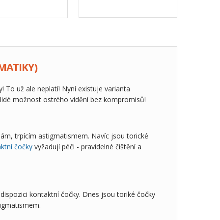
MATIKY)
To už ale neplatí! Nyní existuje varianta
to lidé možnost ostrého vidění bez kompromisů!
ám, trpícím astigmatismem. Navíc jsou torické
aktní čočky
vyžadují péči - pravidelné čištění a
 dispozici kontaktní čočky. Dnes jsou toriké čočky
stigmatismem.