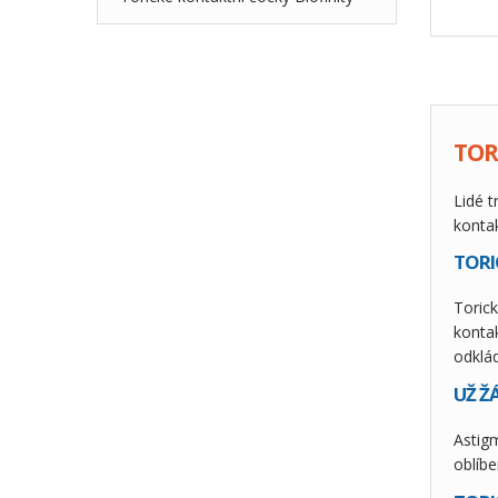
TOR
Lidé t
konta
TORI
Toric
konta
odklá
UŽ Ž
Astigm
oblíbe