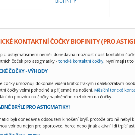
BIOFINITY
ICKÉ KONTAKTNÍ ČOČKY BIOFINITY (PRO ASTIG
rpící astigmatismem neměli donedávna možnost nosit kontaktní čočky! 
ktních čoček pro astigmatiky -
torické kontaktní čočky
. Nyní mají i ti
CKÉ ČOČKY - VÝHODY
ké čočky umožňují dokonalé vidění krátkozrakým i dalekozrakým osob
ktní čočky velmi pohodlné a příjemné na nošení.
Měsíční torické kont
dání do pouzdra na čočky naplněného roztokem na čočky.
ÁDNÉ BRÝLE PRO ASTIGMATIKY!
atici byli donedávna odsouzeni k nošení brýlí, protože pro ně nebyl k
nou volnou nejen pro sportovce, herce nebo jinak aktivní lidi trpící a